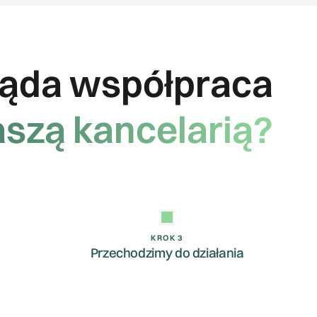
ląda współpraca
aszą kancelarią?
KROK 3
Przechodzimy do działania