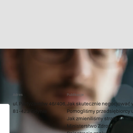
Adres
Publikacje
ul. Partyzantów 46/406,
Jak skutecznie negocjować
81-423 Gdynia
Pomogliśmy przedsiębiorcy u
Jak zmieniliśmy stratę w mi
Ministerstwo Zdrowia planuj