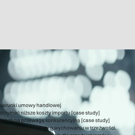
 warunki umowy handlowej
trzymać niższe koszty importu [case study]
lionach na przewagę konkurencyjną [case study]
e nowelizację Ustawy o wychowaniu w trzeźwości.