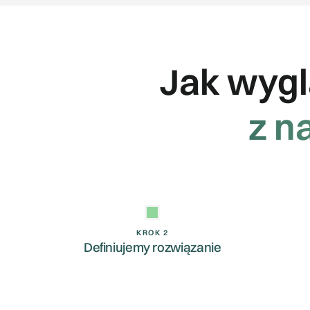
Jak wyg
z n
KROK 2
Definiujemy rozwiązanie