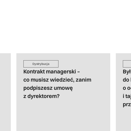
Dystrybucja
Kontrakt managerski –
By
co musisz wiedzieć, zanim
do 
podpiszesz umowę
o 
z dyrektorem?
i t
pr